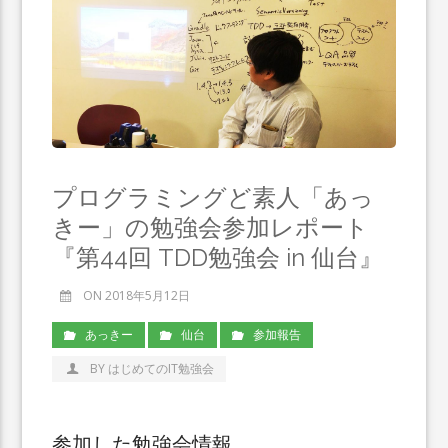
プログラミングど素人「あっ
きー」の勉強会参加レポート
『第44回 TDD勉強会 in 仙台』
ON 2018年5月12日
あっきー
仙台
参加報告
BY はじめてのIT勉強会
参加した勉強会情報