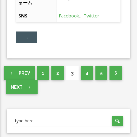
ォーム
SNS
Facebook
、
Twitter
→
3
PREV
1
2
4
5
6
NEXT